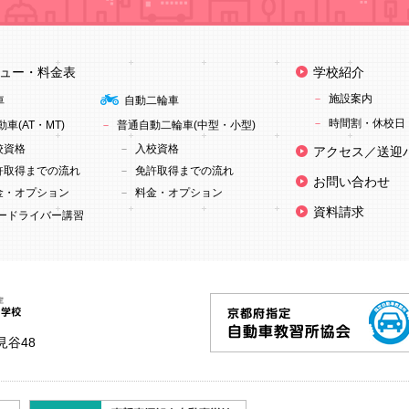
ュー・料金表
学校紹介
施設案内
車
自動二輪車
時間割・休校日
車(AT・MT)
普通自動二輪車(中型・小型)
校資格
入校資格
アクセス／送迎
許取得までの流れ
免許取得までの流れ
お問い合わせ
金・オプション
料金・オプション
資料請求
ードライバー講習
見谷48