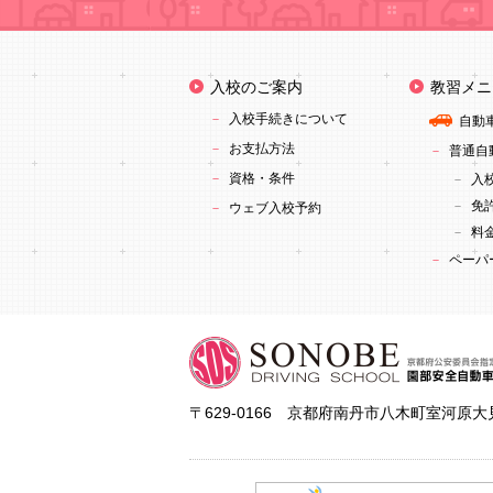
入校のご案内
教習メニ
入校手続きについて
自動
お支払方法
普通自動
資格・条件
入
免
ウェブ入校予約
料
ペーパ
〒629-0166 京都府南丹市八木町室河原大